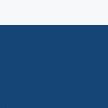
Over Veilig Thuis
Huisregels, privacy en rechten
Klachtenregeling
Vertrouwenspersoon & belangenbehartiging
Hoe werkt de chat?
Cookiebeleid
Disclaimer
Coordinated Vulnerability Disclosure
Website archief