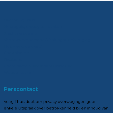
Over Veilig Thuis
Huisregels, privacy en rechten
Klachtenregeling
Vertrouwenspersoon & belangenbehartiging
Hoe werkt de chat?
Cookiebeleid
Disclaimer
Coordinated Vulnerability Disclosure
Website archief
Perscontact
Veilig Thuis doet om privacy overwegingen geen
enkele uitspraak over betrokkenheid bij en inhoud van