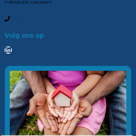
individuele casussen.
0
88-0100502
Volg ons op
LinkedIn